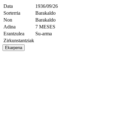
Data
1936/09/26
Sorterria
Barakaldo
Non
Barakaldo
Adina
7 MESES
Erantzulea
Su-arma
Zirkunstantziak