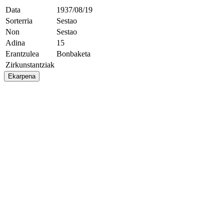
Data
1937/08/19
Sorterria
Sestao
Non
Sestao
Adina
15
Erantzulea
Bonbaketa
Zirkunstantziak