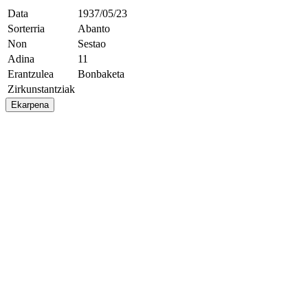
Data
1937/05/23
Sorterria
Abanto
Non
Sestao
Adina
11
Erantzulea
Bonbaketa
Zirkunstantziak