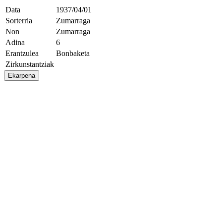
Data
1937/04/01
Sorterria
Zumarraga
Non
Zumarraga
Adina
6
Erantzulea
Bonbaketa
Zirkunstantziak