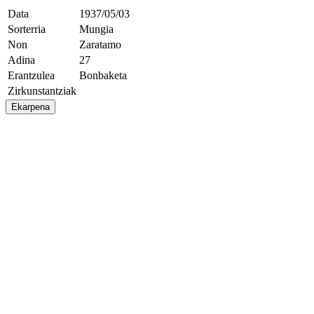
Data
1937/05/03
Sorterria
Mungia
Non
Zaratamo
Adina
27
Erantzulea
Bonbaketa
Zirkunstantziak