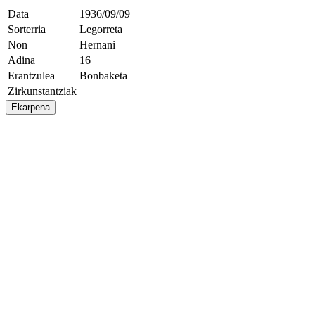
Data
1936/09/09
Sorterria
Legorreta
Non
Hernani
Adina
16
Erantzulea
Bonbaketa
Zirkunstantziak