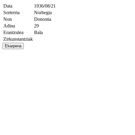
Data
1936/08/21
Sorterria
Norbegia
Non
Donostia
Adina
29
Erantzulea
Bala
Zirkunstantziak