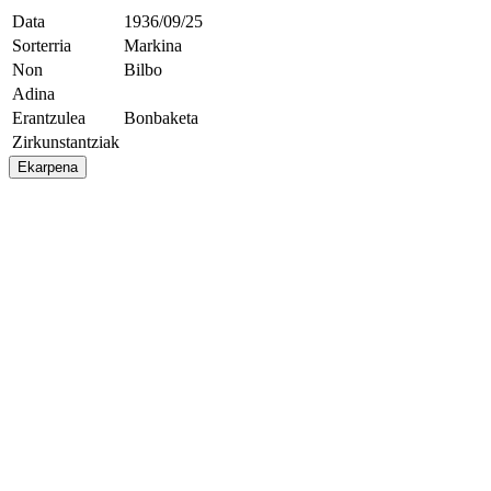
Data
1936/09/25
Sorterria
Markina
Non
Bilbo
Adina
Erantzulea
Bonbaketa
Zirkunstantziak