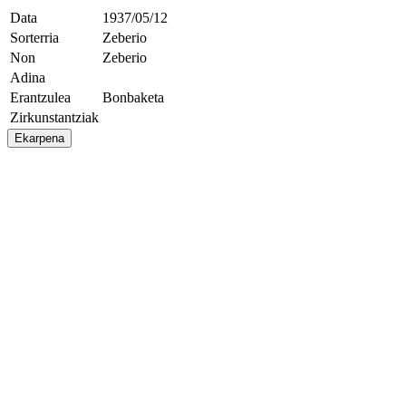
Data
1937/05/12
Sorterria
Zeberio
Non
Zeberio
Adina
Erantzulea
Bonbaketa
Zirkunstantziak