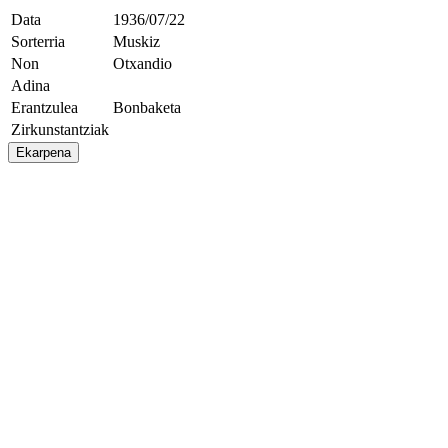
Data
1936/07/22
Sorterria
Muskiz
Non
Otxandio
Adina
Erantzulea
Bonbaketa
Zirkunstantziak