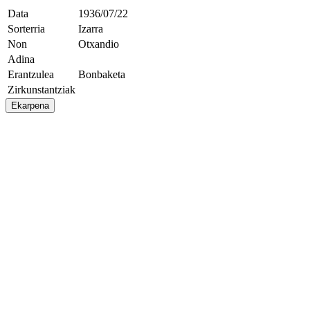
Data
1936/07/22
Sorterria
Izarra
Non
Otxandio
Adina
Erantzulea
Bonbaketa
Zirkunstantziak