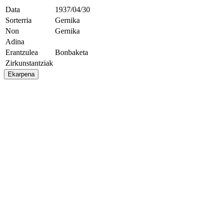
Data
1937/04/30
Sorterria
Gernika
Non
Gernika
Adina
Erantzulea
Bonbaketa
Zirkunstantziak