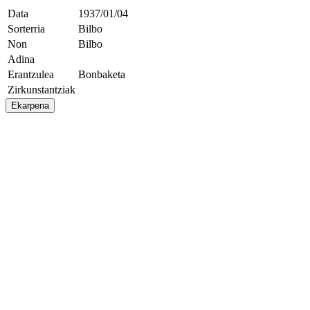
Data
1937/01/04
Sorterria
Bilbo
Non
Bilbo
Adina
Erantzulea
Bonbaketa
Zirkunstantziak