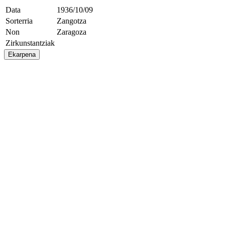
Data
1936/10/09
Sorterria
Zangotza
Non
Zaragoza
Zirkunstantziak