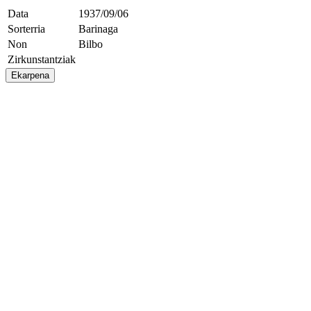
Data
1937/09/06
Sorterria
Barinaga
Non
Bilbo
Zirkunstantziak