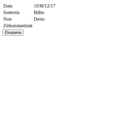
Data
1938/12/17
Sorterria
Bilbo
Non
Derio
Zirkunstantziak