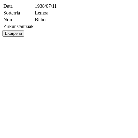
Data
1938/07/11
Sorterria
Lemoa
Non
Bilbo
Zirkunstantziak