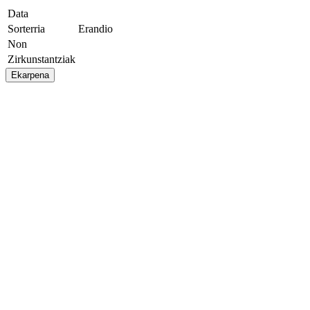
Data
Sorterria
Erandio
Non
Zirkunstantziak