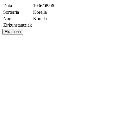
Data
1936/08/06
Sorterria
Korella
Non
Korella
Zirkunstantziak