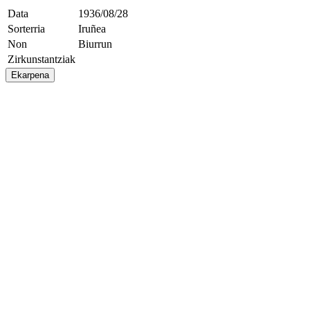
Data
1936/08/28
Sorterria
Iruñea
Non
Biurrun
Zirkunstantziak