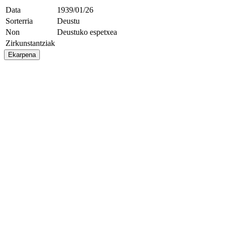
Data
1939/01/26
Sorterria
Deustu
Non
Deustuko espetxea
Zirkunstantziak