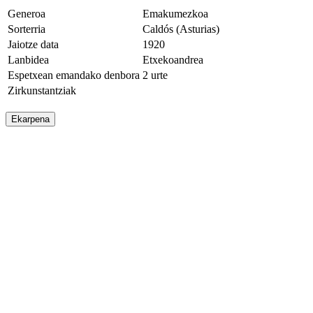
Generoa
Emakumezkoa
Sorterria
Caldós (Asturias)
Jaiotze data
1920
Lanbidea
Etxekoandrea
Espetxean emandako denbora
2 urte
Zirkunstantziak