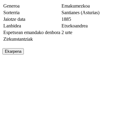
Generoa
Emakumezkoa
Sorterria
Santianes (Asturias)
Jaiotze data
1885
Lanbidea
Etxekoandrea
Espetxean emandako denbora
2 urte
Zirkunstantziak