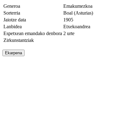
Generoa
Emakumezkoa
Sorterria
Boal (Asturias)
Jaiotze data
1905
Lanbidea
Etxekoandrea
Espetxean emandako denbora
2 urte
Zirkunstantziak