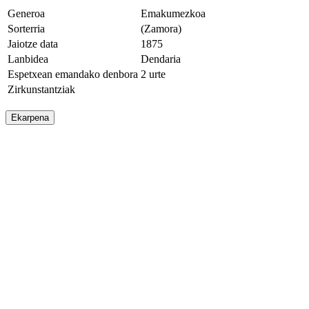
Generoa
Emakumezkoa
Sorterria
(Zamora)
Jaiotze data
1875
Lanbidea
Dendaria
Espetxean emandako denbora
2 urte
Zirkunstantziak