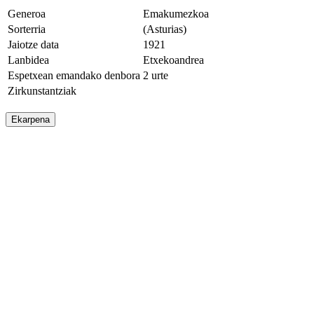
Generoa
Emakumezkoa
Sorterria
(Asturias)
Jaiotze data
1921
Lanbidea
Etxekoandrea
Espetxean emandako denbora
2 urte
Zirkunstantziak