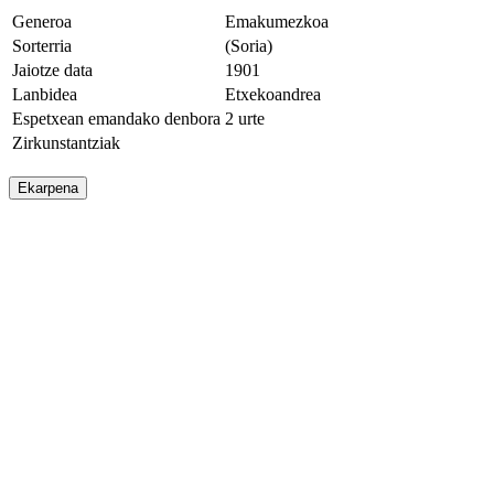
Generoa
Emakumezkoa
Sorterria
(Soria)
Jaiotze data
1901
Lanbidea
Etxekoandrea
Espetxean emandako denbora
2 urte
Zirkunstantziak