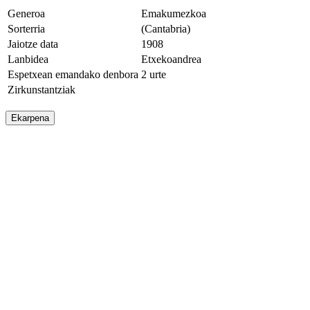
Generoa
Emakumezkoa
Sorterria
(Cantabria)
Jaiotze data
1908
Lanbidea
Etxekoandrea
Espetxean emandako denbora
2 urte
Zirkunstantziak