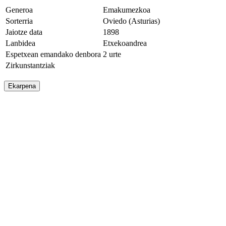
Generoa
Emakumezkoa
Sorterria
Oviedo (Asturias)
Jaiotze data
1898
Lanbidea
Etxekoandrea
Espetxean emandako denbora
2 urte
Zirkunstantziak