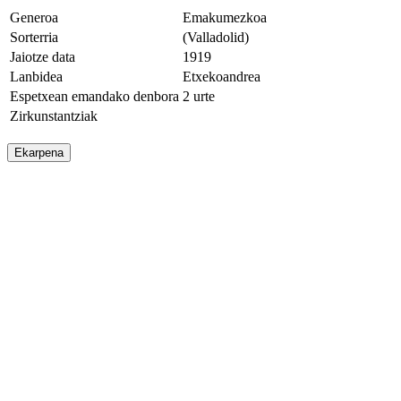
Generoa
Emakumezkoa
Sorterria
(Valladolid)
Jaiotze data
1919
Lanbidea
Etxekoandrea
Espetxean emandako denbora
2 urte
Zirkunstantziak