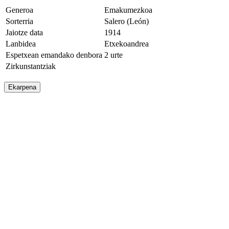
Generoa
Emakumezkoa
Sorterria
Salero (León)
Jaiotze data
1914
Lanbidea
Etxekoandrea
Espetxean emandako denbora
2 urte
Zirkunstantziak