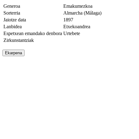
Generoa
Emakumezkoa
Sorterria
Almarcha (Málaga)
Jaiotze data
1897
Lanbidea
Etxekoandrea
Espetxean emandako denbora
Urtebete
Zirkunstantziak