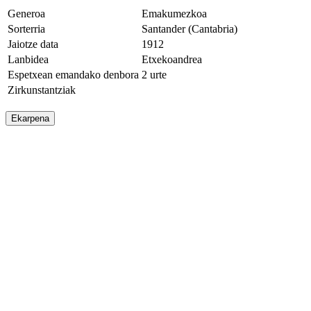
Generoa
Emakumezkoa
Sorterria
Santander (Cantabria)
Jaiotze data
1912
Lanbidea
Etxekoandrea
Espetxean emandako denbora
2 urte
Zirkunstantziak