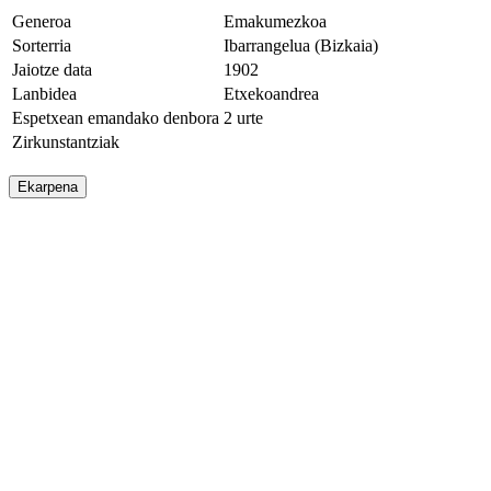
Generoa
Emakumezkoa
Sorterria
Ibarrangelua (Bizkaia)
Jaiotze data
1902
Lanbidea
Etxekoandrea
Espetxean emandako denbora
2 urte
Zirkunstantziak