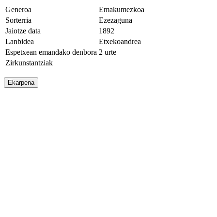
Generoa
Emakumezkoa
Sorterria
Ezezaguna
Jaiotze data
1892
Lanbidea
Etxekoandrea
Espetxean emandako denbora
2 urte
Zirkunstantziak