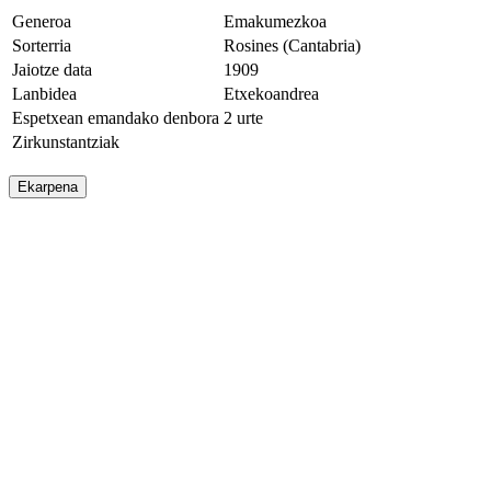
Generoa
Emakumezkoa
Sorterria
Rosines (Cantabria)
Jaiotze data
1909
Lanbidea
Etxekoandrea
Espetxean emandako denbora
2 urte
Zirkunstantziak