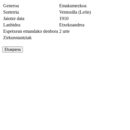
Generoa
Emakumezkoa
Sorterria
Ventosilla (León)
Jaiotze data
1910
Lanbidea
Etxekoandrea
Espetxean emandako denbora
2 urte
Zirkunstantziak