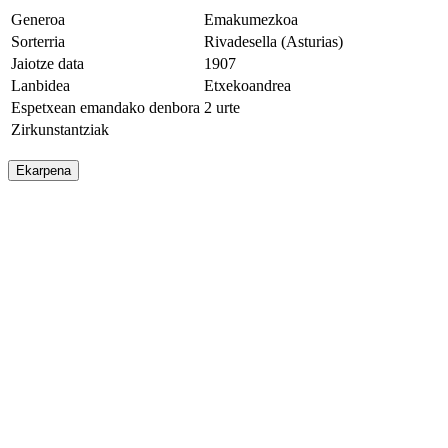
Generoa
Emakumezkoa
Sorterria
Rivadesella (Asturias)
Jaiotze data
1907
Lanbidea
Etxekoandrea
Espetxean emandako denbora
2 urte
Zirkunstantziak