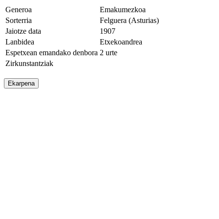
Generoa
Emakumezkoa
Sorterria
Felguera (Asturias)
Jaiotze data
1907
Lanbidea
Etxekoandrea
Espetxean emandako denbora
2 urte
Zirkunstantziak