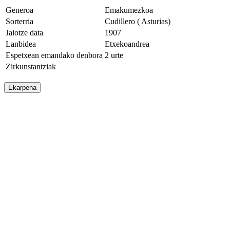
Generoa
Emakumezkoa
Sorterria
Cudillero ( Asturias)
Jaiotze data
1907
Lanbidea
Etxekoandrea
Espetxean emandako denbora
2 urte
Zirkunstantziak