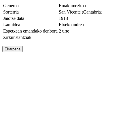
Generoa
Emakumezkoa
Sorterria
San Vicente (Cantabria)
Jaiotze data
1913
Lanbidea
Etxekoandrea
Espetxean emandako denbora
2 urte
Zirkunstantziak