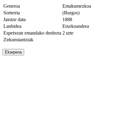
Generoa
Emakumezkoa
Sorterria
(Burgos)
Jaiotze data
1888
Lanbidea
Etxekoandrea
Espetxean emandako denbora
2 urte
Zirkunstantziak