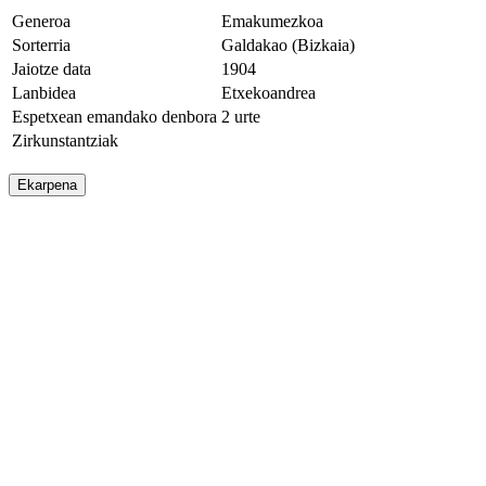
Generoa
Emakumezkoa
Sorterria
Galdakao (Bizkaia)
Jaiotze data
1904
Lanbidea
Etxekoandrea
Espetxean emandako denbora
2 urte
Zirkunstantziak