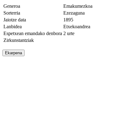
Generoa
Emakumezkoa
Sorterria
Ezezaguna
Jaiotze data
1895
Lanbidea
Etxekoandrea
Espetxean emandako denbora
2 urte
Zirkunstantziak