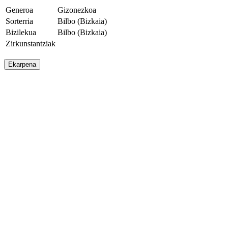
Generoa
Gizonezkoa
Sorterria
Bilbo (Bizkaia)
Bizilekua
Bilbo (Bizkaia)
Zirkunstantziak