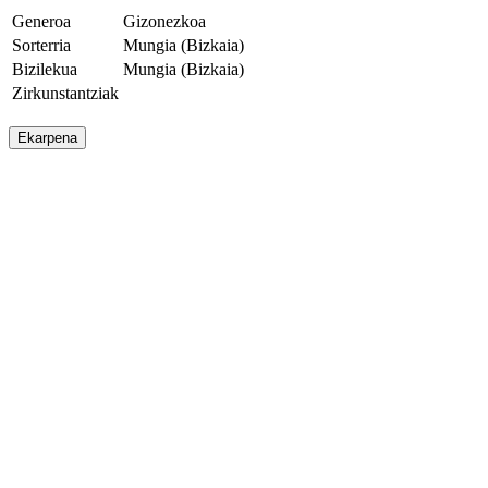
Generoa
Gizonezkoa
Sorterria
Mungia (Bizkaia)
Bizilekua
Mungia (Bizkaia)
Zirkunstantziak