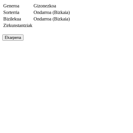
Generoa
Gizonezkoa
Sorterria
Ondarroa (Bizkaia)
Bizilekua
Ondarroa (Bizkaia)
Zirkunstantziak