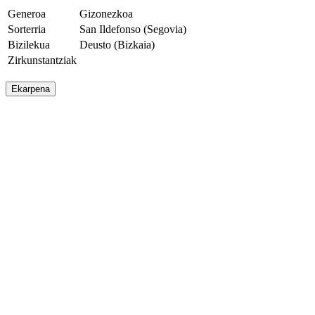
Generoa
Gizonezkoa
Sorterria
San Ildefonso (Segovia)
Bizilekua
Deusto (Bizkaia)
Zirkunstantziak