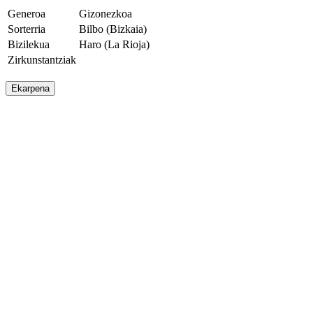
Generoa
Gizonezkoa
Sorterria
Bilbo (Bizkaia)
Bizilekua
Haro (La Rioja)
Zirkunstantziak