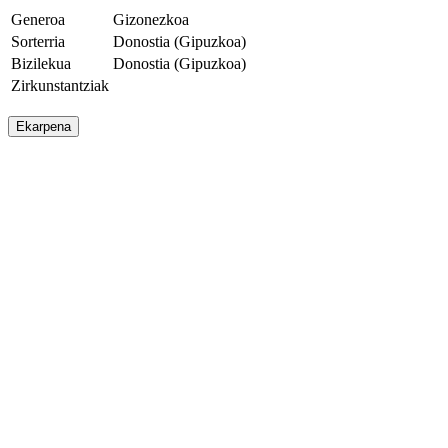
Generoa
Gizonezkoa
Sorterria
Donostia (Gipuzkoa)
Bizilekua
Donostia (Gipuzkoa)
Zirkunstantziak